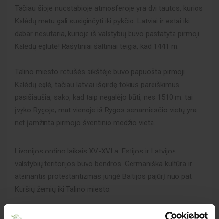
Tačiau šioje nuostabioje atmosferoje yra dvi tautos, kurios
Kalėdų metu gali susiginčyti iki pykčio. Latviai ir estai iki
dabar nesutaria, kurioje iš valstybių buvo pastatyta pirmoji
Kalėdų eglutė! Rašytiniai šaltiniai teigia, kad 1441 m.
Talino miesto rotušės aikštėje buvo papuošta pirmoji
Kalėdų eglė, tačiau latviai išgirdę tokius pareiškimus
pasišiaušia, sako, kad taip negalėjo būti, nes 1510 m. tai
įvyko Rygoje, mat vienoje iš Rygos senamiesčio vietų yra
net įamžinta pirmojo šventinio medžio vieta.
Livonijos ordino laikais XV-XVI a. Estijos ir Latvijos
valstybių teritorijos buvo bendros. Germaniška kultūra ir
ateinantis protestantizmas jungė Baltijos pajūrį nuo pat
Kuršių žemių iki Talino miesto.
Tuo metu tradicijos, kurios čia buvo plėtojamos tiek