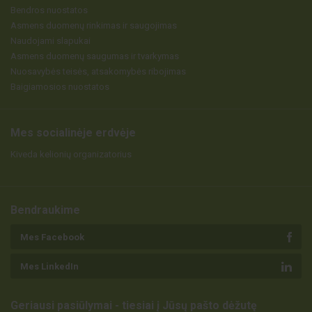
Bendros nuostatos
Asmens duomenų rinkimas ir saugojimas
Naudojami slapukai
Asmens duomenų saugumas ir tvarkymas
Nuosavybės teisės, atsakomybės ribojimas
Baigiamosios nuostatos
Mes socialinėje erdvėje
Kiveda kelionių organizatorius
Bendraukime
Mes Facebook
Mes LinkedIn
Geriausi pasiūlymai - tiesiai į Jūsų pašto dėžutę