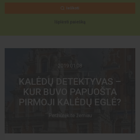
Ieškoti
Išplėsti paiešką
2019.01.08
KALĖDŲ DETEKTYVAS –
KUR BUVO PAPUOŠTA
PIRMOJI KALĖDŲ EGLĖ?
Peržiūrėkite žemiau