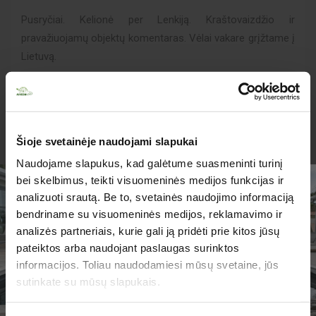
Pusryčiai. Kelionė per Lenkiją. Kraštovaizdžio ir
pravažiuojamų objektų komentaras. Vėlai vakare grįžtame į
Lietuvą.
Į kelionės kainą įskaičiuota:
Šioje svetainėje naudojami slapukai
3 nakvynės su pusryčiais turistinės klasės
Naudojame slapukus, kad galėtume suasmeninti turinį
viešbutyje,
bei skelbimus, teikti visuomeninės medijos funkcijas ir
kelionė turistiniu autobusu,
analizuoti srautą. Be to, svetainės naudojimo informaciją
kelionių vadovo – gido paslaugos,
bendriname su visuomeninės medijos, reklamavimo ir
dokumentų tvarkymas.
analizės partneriais, kurie gali ją pridėti prie kitos jūsų
TURIME PARUOŠĘ
pateiktos arba naudojant paslaugas surinktos
JUMS PASIŪLYMŲ!
informacijos. Toliau naudodamiesi mūsų svetaine, jūs
sutinkate su mūsų slapukais.
Į kelionės kainą neįskaičiuota: