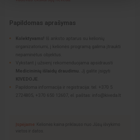
Papildomas aprašymas
Kolektyvams!
Iš anksto aptarus su kelionių
organizatoriumi, į kelionės programą galima įtraukti
nepaminėtus objektus.
Vykstant į užsienį rekomenduojama apsidrausti
Medicininių išlaidų draudimu.
Jį galite įsigyti
KIVEDOJE
.
Papildoma informacija ir registracija: tel. +370 5
2724805, +370 650 12607, el. paštas: info@kiveda.lt
Įspėjame
: Kelionės kaina priklauso nuo Jūsų išvykimo
vietos ir datos.