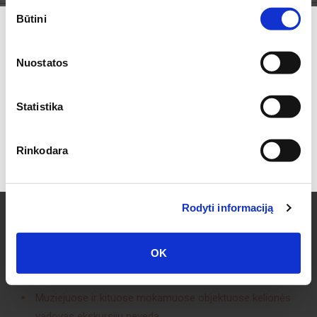
Sutikimo
Bilietų kaina į mokamus ekskursinius bei pramoginius
Būtini
pasirinkimas
objektus į kelionės kainą neįskaičiuota (prieš kelionę
Užsiprenumeruokite mūsų NAUJIENLAIŠKĮ ir sužinokite
patiksliname).
kokių pasiūlymų
Nuostatos
esame Jums paruošę!
Statistika
Užsakyti
Rinkodara
Sutinku su prenumeratos taisyklėmis
Svarbi kelionės informacija!
Būtini asmens dokumentai:
LR piliečio pasas arba
Rodyti informaciją
asmens identifikavimo kortelė.
Atsižvelgiant į objektyvias sąlygas, kelionių
OK
organizatorius gali keisti suplanuotą kelionės programą
ir objektų lankymo eiliškumą.
Muziejuose ir kituose mokamuose objektuose kelionės
vadovas ekskursijų neveda.