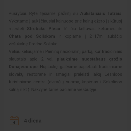
Pusryčiai. Ryte tęsiame pažintį su
Aukštaisiais Tatrais
.
Vykstame į aukščiausiai kalnuose prie kalnų ežero įsikūrusį
miestelį
Strebske Pleso
. Iš čia keltuvais keliamės iki
Chata pod Soliskom
ir
kopiame
į 2117m. aukščio
viršukalnę Predne Solisko.
Vėliau keliaujame i Pieninų nacionalinį parką, kur tradiciniais
plaustais apie 2 val.
plauksime nuostabaus grožio
Dunajeco upe
. Nuplaukę, galėsime papietauti tradiciniame
slovakų restorane ir smagiai praleisti laiką Lesnicos
turistiniame centre (dviračių nuoma, kopimas i Sokolicos
kalną ir kt.). Nakvynė tame pačiame viešbutyje.
4 diena
4