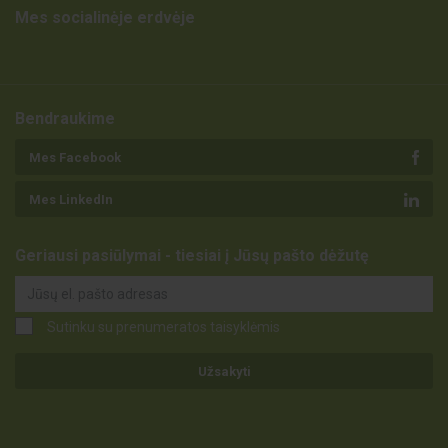
Mes socialinėje erdvėje
Bendraukime
Mes Facebook
Mes LinkedIn
Geriausi pasiūlymai - tiesiai į Jūsų pašto dėžutę
Sutinku su prenumeratos taisyklėmis
Užsakyti