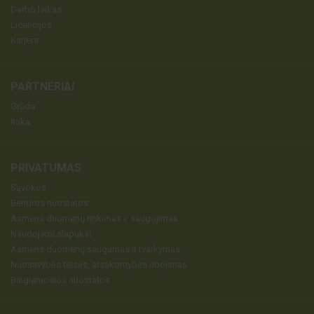
Darbo laikas
Licencijos
Karjera
PARTNERIAI
Grūda
Itaka
PRIVATUMAS
Sąvokos
Bendros nuostatos
Asmens duomenų rinkimas ir saugojimas
Naudojami slapukai
Asmens duomenų saugumas ir tvarkymas
Nuosavybės teisės, atsakomybės ribojimas
Baigiamosios nuostatos