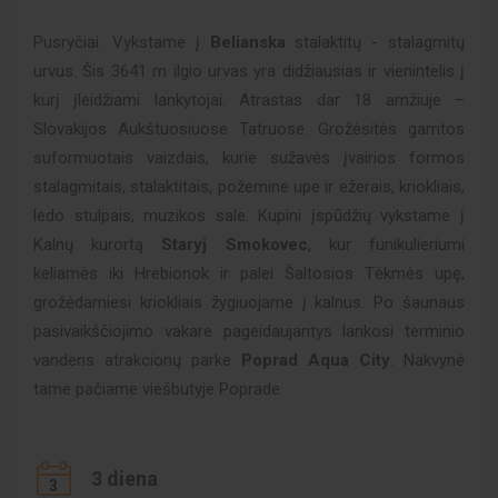
Pusryčiai. Vykstame į
Belianska
stalaktitų - stalagmitų
urvus. Šis 3641 m ilgio urvas yra didžiausias ir vienintelis į
kurį įleidžiami lankytojai. Atrastas dar 18 amžiuje –
Slovakijos Aukštuosiuose Tatruose. Grožėsitės gamtos
suformuotais vaizdais, kurie sužavės įvairios formos
stalagmitais, stalaktitais, požemine upe ir ežerais, kriokliais,
ledo stulpais, muzikos sale. Kupini įspūdžių vykstame į
Kalnų kurortą
Staryj Smokovec
, kur funikulieriumi
keliamės iki Hrebionok ir palei Šaltosios Tėkmės upę,
grožėdamiesi kriokliais žygiuojame į kalnus. Po šaunaus
pasivaikščiojimo vakare pageidaujantys lankosi terminio
vandens atrakcionų parke
Poprad Aqua City
. Nakvynė
tame pačiame viešbutyje Poprade.
3 diena
3