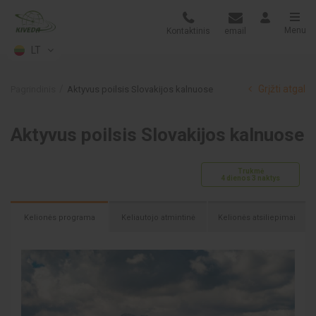
Menu
Kontaktinis
email
LT
Grįžti atgal
Pagrindinis
Aktyvus poilsis Slovakijos kalnuose
Aktyvus poilsis Slovakijos kalnuose
Trukmė
4 dienos 3 naktys
Kelionės programa
Keliautojo atmintinė
Kelionės atsiliepimai