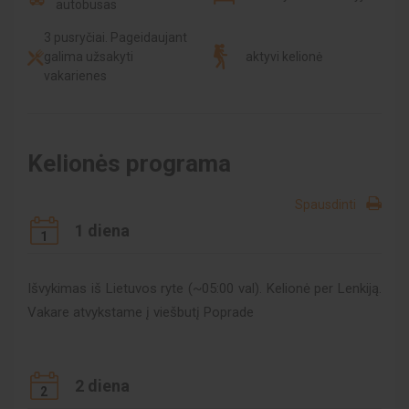
autobusas
3 pusryčiai. Pageidaujant
galima užsakyti
aktyvi kelionė
vakarienes
Kelionės programa
Spausdinti
1 diena
1
Išvykimas iš Lietuvos ryte (~05:00 val). Kelionė per Lenkiją.
Vakare atvykstame į viešbutį Poprade
2 diena
2