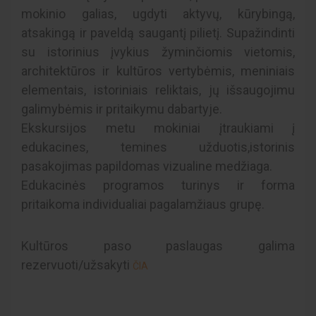
mokinio galias, ugdyti aktyvų, kūrybingą,
atsakingą ir paveldą saugantį pilietį. Supažindinti
su istorinius įvykius žyminčiomis vietomis,
architektūros ir kultūros vertybėmis, meniniais
elementais, istoriniais reliktais, jų išsaugojimu
galimybėmis ir pritaikymu dabartyje.
Ekskursijos metu mokiniai įtraukiami į
edukacines, temines užduotis,istorinis
pasakojimas papildomas vizualine medžiaga.
Edukacinės programos turinys ir forma
pritaikoma individualiai pagalamžiaus grupę.
Kultūros paso paslaugas galima
rezervuoti/užsakyti
ČIA