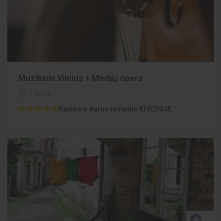
Muzikinis Vilnius + Medijų opera
1 diena
Kainos ir datos teirautis KIVEDOJE