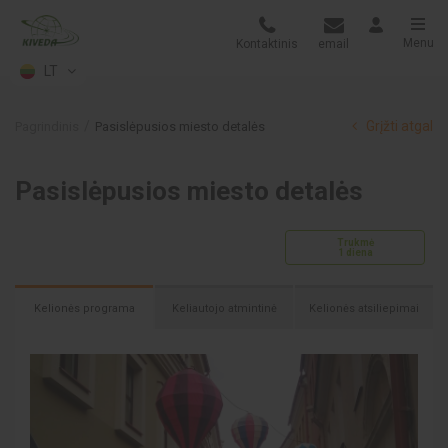
Menu
Kontaktinis
email
LT
Grįžti atgal
Pagrindinis
Pasislėpusios miesto detalės
Pasislėpusios miesto detalės
Trukmė
1 diena
Kelionės programa
Keliautojo atmintinė
Kelionės atsiliepimai