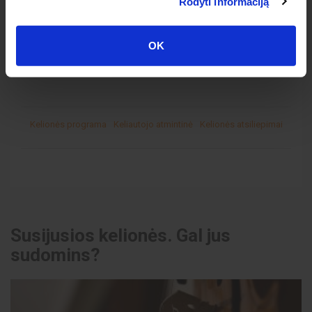
Rodyti informaciją
Įspėjame
: Kelionės kaina priklauso nuo Jūsų išvykimo
OK
vietos ir datos.
Kelionės programa
Keliautojo atmintinė
Kelionės atsiliepimai
Susijusios kelionės. Gal jus
sudomins?