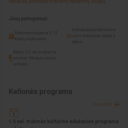
liekanas, prieškarį menantį reklaminį stulpą.
Jūsų patogumui:
Individualiai priderinsime
Rekomenduojama 5-12
Jums tinkančias datas ir
klasių mokiniams
laikus
Aktyvi 1,5 val. programa
atvirose Vilniaus miesto
erdvėse
Kelionės programa
Spausdinti
1
1.5 val. trukmės kultūrinė edukacinė programa