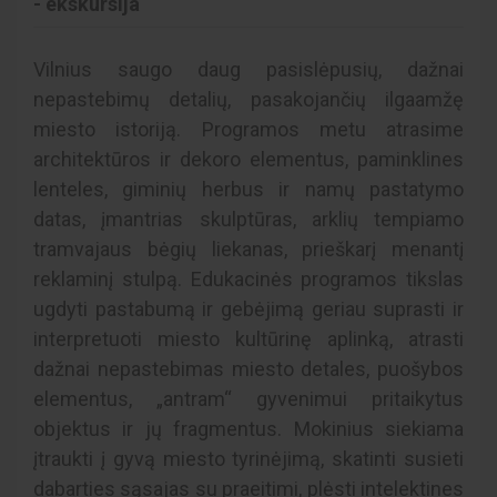
- ekskursija
Vilnius saugo daug pasislėpusių, dažnai
nepastebimų detalių, pasakojančių ilgaamžę
miesto istoriją. Programos metu atrasime
architektūros ir dekoro elementus, paminklines
lenteles, giminių herbus ir namų pastatymo
datas, įmantrias skulptūras, arklių tempiamo
tramvajaus bėgių liekanas, prieškarį menantį
reklaminį stulpą. Edukacinės programos tikslas
ugdyti pastabumą ir gebėjimą geriau suprasti ir
interpretuoti miesto kultūrinę aplinką, atrasti
dažnai nepastebimas miesto detales, puošybos
elementus, „antram“ gyvenimui pritaikytus
objektus ir jų fragmentus. Mokinius siekiama
įtraukti į gyvą miesto tyrinėjimą, skatinti susieti
dabarties sąsajas su praeitimi, plėsti intelektines