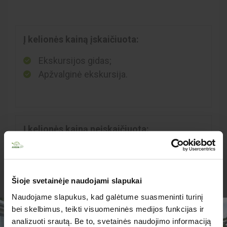
Į kelionės kainą įskaičiuota:
Ekskursijos gidas;
Apžvalginė ekskursija.
Į kelionės kainą neįskaičiuota:
Pagal poreikius turėti smulkiųjų pinigų savo
išlaidoms.
Šioje svetainėje naudojami slapukai
Naudojame slapukus, kad galėtume suasmeninti turinį
bei skelbimus, teikti visuomeninės medijos funkcijas ir
analizuoti srautą. Be to, svetainės naudojimo informaciją