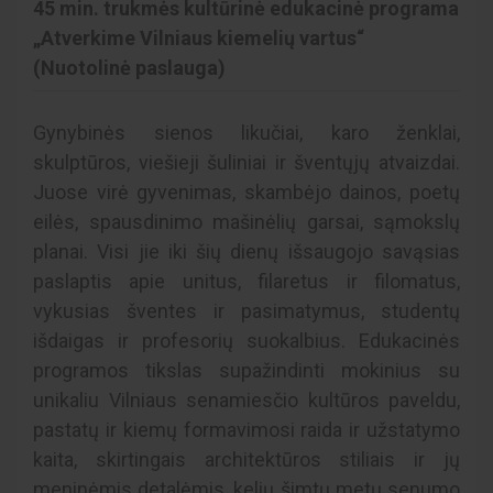
45 min. trukmės kultūrinė edukacinė programa
„Atverkime Vilniaus kiemelių vartus“
(Nuotolinė paslauga)
Gynybinės sienos likučiai, karo ženklai,
skulptūros, viešieji šuliniai ir šventųjų atvaizdai.
Juose virė gyvenimas, skambėjo dainos, poetų
eilės, spausdinimo mašinėlių garsai, sąmokslų
planai. Visi jie iki šių dienų išsaugojo savąsias
paslaptis apie unitus, filaretus ir filomatus,
vykusias šventes ir pasimatymus, studentų
išdaigas ir profesorių suokalbius. Edukacinės
programos tikslas supažindinti mokinius su
unikaliu Vilniaus senamiesčio kultūros paveldu,
pastatų ir kiemų formavimosi raida ir užstatymo
kaita, skirtingais architektūros stiliais ir jų
meninėmis detalėmis, kelių šimtų metų senumo