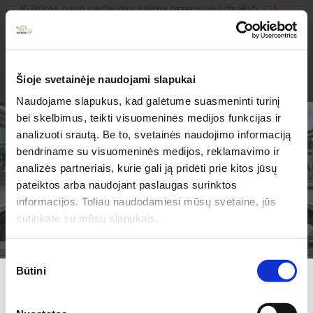
Kultūros paso paslaugas galima rezervuoti/užsakyti
ČIA
Svarbi kelionės informacija!
Šioje svetainėje naudojami slapukai
Jei rezervacijų kalendoriuje nerandate jums
Naudojame slapukus, kad galėtume suasmeninti turinį
tinkamos datos ar laiko - susisiekite su "KIVEDA".
bei skelbimus, teikti visuomeninės medijos funkcijas ir
Individualiai suderinsime galimybes.
analizuoti srautą. Be to, svetainės naudojimo informaciją
Registruojantis nurodykite kokio amžiaus
bendriname su visuomeninės medijos, reklamavimo ir
(klasės) mokiniai dalyvaus programoje.
analizės partneriais, kurie gali ją pridėti prie kitos jūsų
TURIME PARUOŠĘ
pateiktos arba naudojant paslaugas surinktos
JUMS PASIŪLYMŲ!
informacijos. Toliau naudodamiesi mūsų svetaine, jūs
Papildomas aprašymas
sutinkate su mūsų slapukais.
Papildoma informacija : tel. +370 5 2724805, +370 650
Sutikimo
12607, el. paštas: elista@kiveda.lt
Būtini
pasirinkimas
Užsiprenumeruokite mūsų NAUJIENLAIŠKĮ ir sužinokite
kokių pasiūlymų