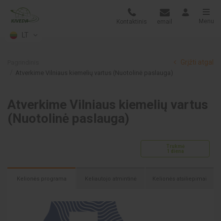
Menu
Kontaktinis
email
LT
Grįžti atgal
Pagrindinis
Atverkime Vilniaus kiemelių vartus (Nuotolinė paslauga)
Atverkime Vilniaus kiemelių vartus
(Nuotolinė paslauga)
Trukmė
1 diena
Kelionės programa
Keliautojo atmintinė
Kelionės atsiliepimai