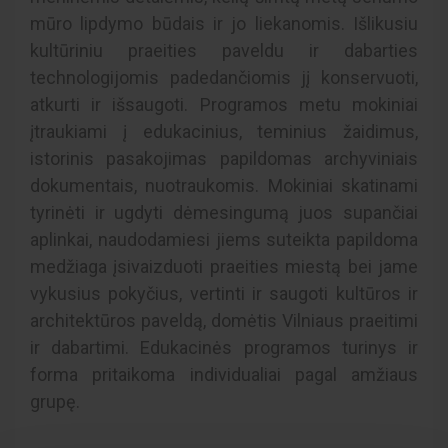
mūro lipdymo būdais ir jo liekanomis. Išlikusiu
kultūriniu praeities paveldu ir dabarties
technologijomis padedančiomis jį konservuoti,
atkurti ir išsaugoti. Programos metu mokiniai
įtraukiami į edukacinius, teminius žaidimus,
istorinis pasakojimas papildomas archyviniais
dokumentais, nuotraukomis. Mokiniai skatinami
tyrinėti ir ugdyti dėmesingumą juos supančiai
aplinkai, naudodamiesi jiems suteikta papildoma
medžiaga įsivaizduoti praeities miestą bei jame
vykusius pokyčius, vertinti ir saugoti kultūros ir
architektūros paveldą, domėtis Vilniaus praeitimi
ir dabartimi. Edukacinės programos turinys ir
forma pritaikoma individualiai pagal amžiaus
grupę.