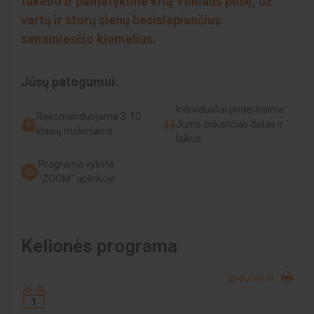
takelio ir pamatykime kitą Vilniaus pusę, už
vartų ir storų sienų besislepiančius
senamiesčio kiemelius.
Jūsų patogumui:
Individualiai priderinsime
Rekomenduojama 3-10
Jums tinkančias datas ir
klasių mokiniams
laikus
Programa vyksta
"ZOOM" aplinkoje
Kelionės programa
Spausdinti
1