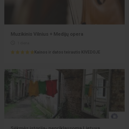
Muzikinis Vilnius + Medijų opera
1 diena
Kainos ir datos teirautis KIVEDOJE
Sėkmės istorija- nepriklausoma Lietuva