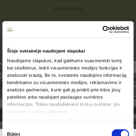
Išplėsti paiešką
Grįžti atgal
Šioje svetainėje naudojami slapukai
Naudojame slapukus, kad galėtume suasmeninti turinį
bei skelbimus, teikti visuomeninės medijos funkcijas ir
analizuoti srautą. Be to, svetainės naudojimo informaciją
bendriname su visuomeninės medijos, reklamavimo ir
analizės partneriais, kurie gali ją pridėti prie kitos jūsų
TURIME PARUOŠĘ
pateiktos arba naudojant paslaugas surinktos
JUMS PASIŪLYMŲ!
informacijos. Toliau naudodamiesi mūsų svetaine, jūs
APIE MUS
sutinkate su mūsų slapukais.
Kiveda
Darbo laikas
Licencijos
Sutikimo
Būtini
Karjera
pasirinkimas