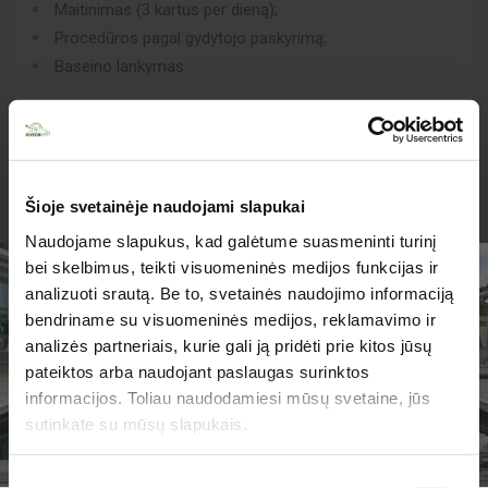
Maitinimas (3 kartus per dieną);
Procedūros pagal gydytojo paskyrimą;
Baseino lankymas.
Į kelionę neįskaičiuota:
Šioje svetainėje naudojami slapukai
Baltarusijos viza (35 EUR);
Naudojame slapukus, kad galėtume suasmeninti turinį
Kelionės draudimas;
bei skelbimus, teikti visuomeninės medijos funkcijas ir
Kurorto mokestis;
analizuoti srautą. Be to, svetainės naudojimo informaciją
Apgyvendinimas vienviečiame kambaryje už papildomą
bendriname su visuomeninės medijos, reklamavimo ir
mokestį.
analizės partneriais, kurie gali ją pridėti prie kitos jūsų
TURIME PARUOŠĘ
pateiktos arba naudojant paslaugas surinktos
JUMS PASIŪLYMŲ!
informacijos. Toliau naudodamiesi mūsų svetaine, jūs
sutinkate su mūsų slapukais.
Sutikimo