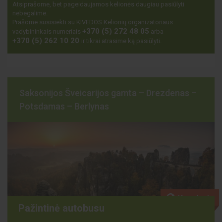
Atsiprašome, bet pageidaujamos kelionės daugiau pasiūlyti
nebegalime.
Prašome susisiekti su KIVEDOS Kelionių organizatoriaus
+370 (5) 272 48 05
vadybininkais numeriais
arba
+370 (5) 262 10 20
ir tikrai atrasime ką pasiūlyti.
Saksonijos Šveicarijos gamta – Drezdenas –
Potsdamas – Berlynas
Išparduota
Pažintinė autobusu