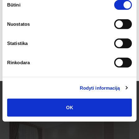
Būtini
pasirinkimas
Užsiprenumeruokite mūsų NAUJIENLAIŠKĮ ir sužinokite
kokių pasiūlymų
Nuostatos
esame Jums paruošę!
Statistika
Užsakyti
Rinkodara
Sutinku su prenumeratos taisyklėmis
Rodyti informaciją
OK