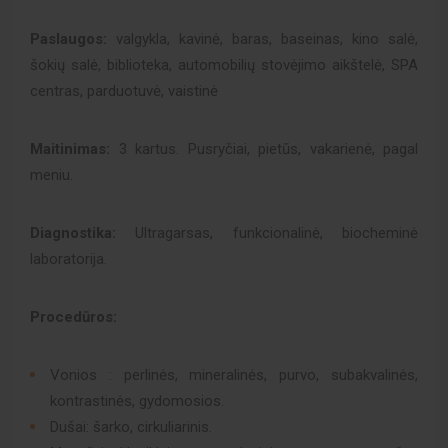
Paslaugos:
valgykla, kavinė, baras, baseinas, kino salė,
šokių salė, biblioteka, automobilių stovėjimo aikštelė, SPA
centras, parduotuvė, vaistinė
Maitinimas:
3 kartus. Pusryčiai, pietūs, vakarienė, pagal
meniu.
Diagnostika:
Ultragarsas, funkcionalinė, biocheminė
laboratorija.
Procedūros:
Vonios : perlinės, mineralinės, purvo, subakvalinės,
kontrastinės, gydomosios.
Dušai: šarko, cirkuliarinis.