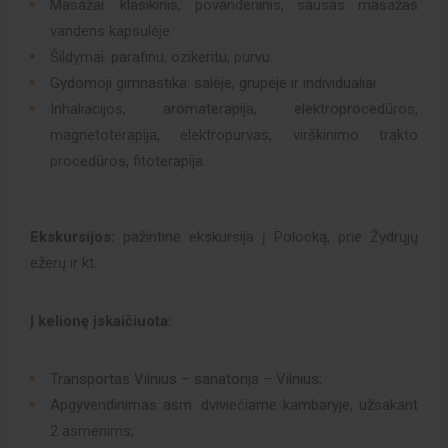
Masažai: klasikinis, povandeninis, sausas masažas
vandens kapsulėje.
Šildymai: parafinu, ozikeritu, purvu.
Gydomoji gimnastika: salėje, grupėje ir individualiai. .
Inhaliacijos, aromaterapija, elektroprocedūros,
magnetoterapija, elektropurvas, virškinimo trakto
procedūros, fitoterapija.
Ekskursijos:
pažintinė ekskursija į Polocką, prie Žydrųjų
ežerų ir kt.
Į kelionę įskaičiuota:
Transportas Vilnius – sanatorija – Vilnius;
Apgyvendinimas asm. dviviečiame kambaryje, užsakant
2 asmenims;