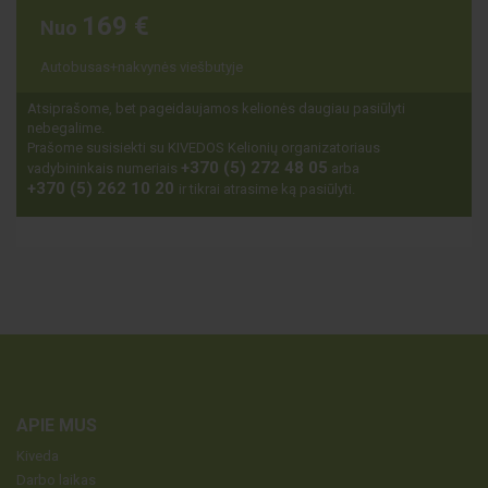
169 €
Nuo
Autobusas+nakvynės viešbutyje
Atsiprašome, bet pageidaujamos kelionės daugiau pasiūlyti
nebegalime.
Prašome susisiekti su KIVEDOS Kelionių organizatoriaus
+370 (5) 272 48 05
vadybininkais numeriais
arba
+370 (5) 262 10 20
ir tikrai atrasime ką pasiūlyti.
APIE MUS
Kiveda
Darbo laikas