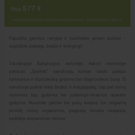
577 €
Nuo
Transportas+apgyvendinimas+maitinimas. Galimos kitos datos!
Pajuskite gamtos ramybę ir nusiteikite geram poilsiui –
sugrįžkite pailsėję, žvalūs ir energingi!
Vaizdingoje Baltarusijos vietovėje, Naroč miestelyje
įsikūrusi ,,Sputnik“ sanatorija, kurioje rasite jaukius
kambarius ir šiuolaikišką gydymo bei diagnostikos bazę. Ši
sanatorija puikiai tinka širdies ir kraujagyslių, taip pat nervų
sistemos ligų gydymui bei judamojo-atramos aparato
gydymui. Nuostabi gamta bei pušų kvapas turi teigiamą
poveikį mūsų organizmui, pagerėja bendra savijauta,
padidėja atsparumas stresui.