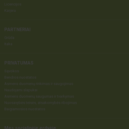
Licencijos
Karjera
PARTNERIAI
Grūda
Itaka
PRIVATUMAS
Sąvokos
Bendros nuostatos
Asmens duomenų rinkimas ir saugojimas
Naudojami slapukai
Asmens duomenų saugumas ir tvarkymas
Nuosavybės teisės, atsakomybės ribojimas
Baigiamosios nuostatos
Mes socialinėje erdvėje