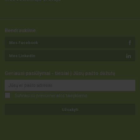
Bendraukime
Mes Facebook
Mes LinkedIn
Geriausi pasiūlymai - tiesiai į Jūsų pašto dėžutę
Sutinku su prenumeratos taisyklėmis
Užsakyti