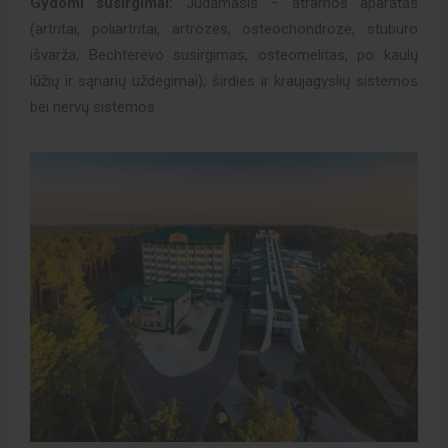
Gydomi susirgimai:
Judamasis – atramos aparatas
(artritai, poliartritai, artrozės, osteochondrozė, stuburo
išvarža, Bechterevo susirgimas, osteomelitas, po kaulų
lūžių ir sąnarių uždegimai); širdies ir kraujagyslių sistemos
bei nervų sistemos