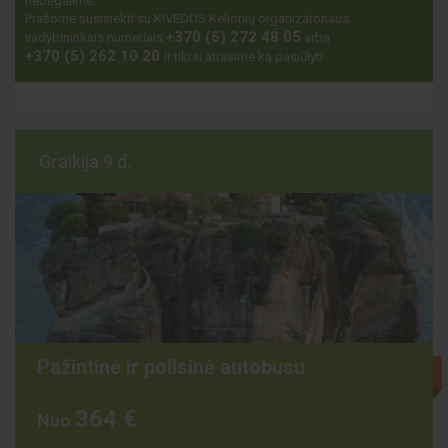
nebegalime.
Prašome susisiekti su KIVEDOS Kelionių organizatoriaus
+370 (5) 272 48 05
vadybininkais numeriais
arba
+370 (5) 262 10 20
ir tikrai atrasime ką pasiūlyti.
Graikija 9 d.
Pažintinė ir poilsinė autobusu
Išparduota
364 €
Nuo