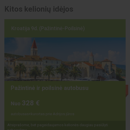
Kitos kelionių idėjos
Kroatija 9d. (Pažintinė-Poilsinė)
Pažintinė ir poilsinė autobusu
Išparduota
328 €
Nuo
autobusas+kurortas prie Adrijos jūros
Atsiprašome, bet pageidaujamos kelionės daugiau pasiūlyti