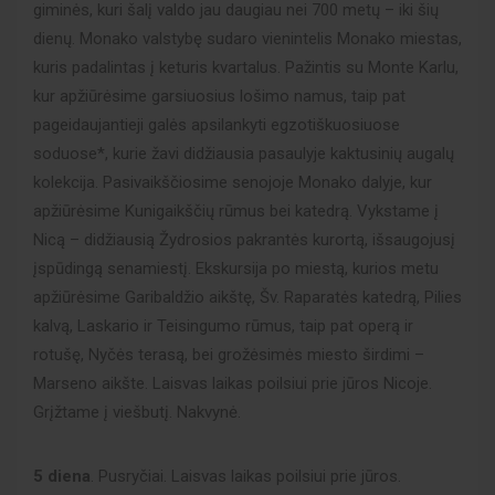
giminės, kuri šalį valdo jau daugiau nei 700 metų – iki šių
dienų. Monako valstybę sudaro vienintelis Monako miestas,
kuris padalintas į keturis kvartalus. Pažintis su Monte Karlu,
kur apžiūrėsime garsiuosius lošimo namus, taip pat
pageidaujantieji galės apsilankyti egzotiškuosiuose
soduose*, kurie žavi didžiausia pasaulyje kaktusinių augalų
kolekcija. Pasivaikščiosime senojoje Monako dalyje, kur
apžiūrėsime Kunigaikščių rūmus bei katedrą. Vykstame į
Nicą – didžiausią Žydrosios pakrantės kurortą, išsaugojusį
įspūdingą senamiestį. Ekskursija po miestą, kurios metu
apžiūrėsime Garibaldžio aikštę, Šv. Raparatės katedrą, Pilies
kalvą, Laskario ir Teisingumo rūmus, taip pat operą ir
rotušę, Nyčės terasą, bei grožėsimės miesto širdimi –
Marseno aikšte. Laisvas laikas poilsiui prie jūros Nicoje.
Grįžtame į viešbutį. Nakvynė.
5 diena
. Pusryčiai. Laisvas laikas poilsiui prie jūros.