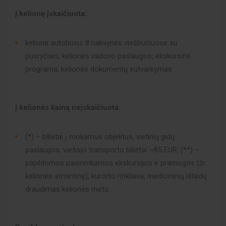
Į kelionę įskaičiuota:
kelionė autobusu; 8 nakvynės viešbučiuose su
pusryčiais; kelionės vadovo paslaugos; ekskursinė
programa; kelionės dokumentų sutvarkymas.
Į kelionės kainą neįskaičiuota:
(*) – bilietai į mokamus objektus, vietinių gidų
paslaugos, viešojo transporto bilietai ~85 EUR; (**) –
papildomos pasirenkamos ekskursijos ir pramogos (žr.
kelionės atmintinę); kurorto rinkliava; medicininių išlaidų
draudimas kelionės metu.