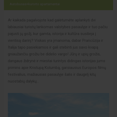
Autobusas+kurorto apartamentai
Ar kaikada pagalvojote kad galėtumėte aplankyti dvi
labiausiai turistų lankomas valstybes pasaulyje ir tuo pačiu
pajusti jų gožį, kur gamta, istorija ir kultūra susilieja į
vientisą darinį? Viskas yra įmanoma, dabar Prancūzija ir
Italija tapo pasiekiamos ir gali stebinti jus savo kvapą
gniaužančiu grožiu be didelio vargo! Jūrų ir upių grožis,
dangaus židrynė ir miestai turintys didingas istorijas jums
primins apie Kristupą Kolumbą, garsiausius Europos filmų
festivalius, mažiausias pasaulyje šalis ir daugelį kitų
nuostabių dalykų...