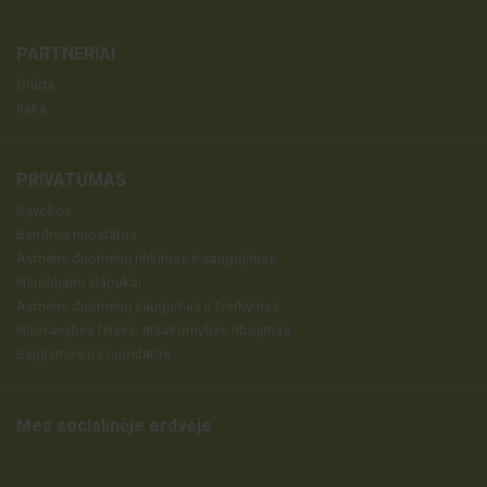
PARTNERIAI
Grūda
Itaka
PRIVATUMAS
Sąvokos
Bendros nuostatos
Asmens duomenų rinkimas ir saugojimas
Naudojami slapukai
Asmens duomenų saugumas ir tvarkymas
Nuosavybės teisės, atsakomybės ribojimas
Baigiamosios nuostatos
Mes socialinėje erdvėje