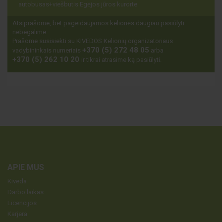
autobusas+viešbutis Egėjos jūros kurorte
Atsiprašome, bet pageidaujamos kelionės daugiau pasiūlyti
nebegalime.
Prašome susisiekti su KIVEDOS Kelionių organizatoriaus
+370 (5) 272 48 05
vadybininkais numeriais
arba
+370 (5) 262 10 20
ir tikrai atrasime ką pasiūlyti.
APIE MUS
Kiveda
Darbo laikas
Licencijos
Karjera