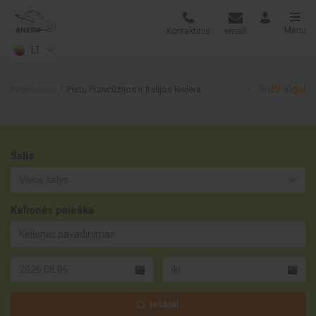
Menu
Kontaktinis
email
LT
Grįžti atgal
Pagrindinis
Pietų Prancūzijos ir Italijos Rivjera
Šalis
Visos šalys
Kelionės paieška
Ieškoti