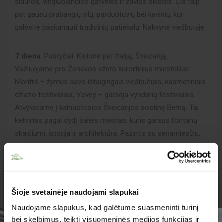
siauros, vingiuojančios gatvelės ir žavios aikštės. Čia taip
pat gausu prabangių vilų, parduotuvių bei kavinių, kur
galėsite paskanauti tradicinių patiekalų. Nakvynė viešbutyje.
7 diena
. Pusryčiai. Kelionė per Italiją, Šveicariją.
Važiuojame pro Ženevos ežero kurortinius miestelius:
Montrė – žymus savo ištaigingais viešbučiais, kasmetiniais
džiazo festivaliais, Vevey – garsėja vyndarių festivaliais.
Atvykstame į kalnuotosios Šveicarijos sostinę Berną. Tai
ketvirtas pagal dydį šalies miestas, kuris garsus fontanų
skaičiumi, istorija ir architektūra. Pažintis su senamiesčiu,
kuris įtrauktas į UNESCO pasaulio paveldo sąrašą.
Pasivaikščiosime istorinio senamiesčio akmenimis
grįstomis gatvelėmis, apžiūrėsime Parlamento rūmus,
Teatro aikštę, Bokšto laikrodį, pasigrožėsime Šv. Vincento
Šioje svetainėje naudojami slapukai
katedra bei viduramžių fontanais. Išvykstame link
Naudojame slapukus, kad galėtume suasmeninti turinį
Vokietijos. Nakvynė viešbutyje prie Miulūzo.
bei skelbimus, teikti visuomeninės medijos funkcijas ir