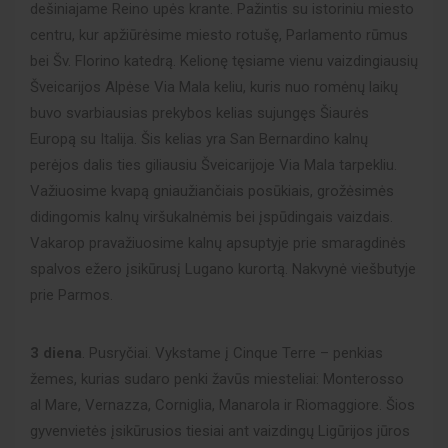
dešiniajame Reino upės krante. Pažintis su istoriniu miesto
centru, kur apžiūrėsime miesto rotušę, Parlamento rūmus
bei Šv. Florino katedrą. Kelionę tęsiame vienu vaizdingiausių
Šveicarijos Alpėse Via Mala keliu, kuris nuo romėnų laikų
buvo svarbiausias prekybos kelias sujungęs Šiaurės
Europą su Italija. Šis kelias yra San Bernardino kalnų
perėjos dalis ties giliausiu Šveicarijoje Via Mala tarpekliu.
Važiuosime kvapą gniaužiančiais posūkiais, grožėsimės
didingomis kalnų viršukalnėmis bei įspūdingais vaizdais.
Vakarop pravažiuosime kalnų apsuptyje prie smaragdinės
spalvos ežero įsikūrusį Lugano kurortą. Nakvynė viešbutyje
prie Parmos.
3 diena
. Pusryčiai. Vykstame į Cinque Terre – penkias
žemes, kurias sudaro penki žavūs miesteliai: Monterosso
al Mare, Vernazza, Corniglia, Manarola ir Riomaggiore. Šios
gyvenvietės įsikūrusios tiesiai ant vaizdingų Ligūrijos jūros