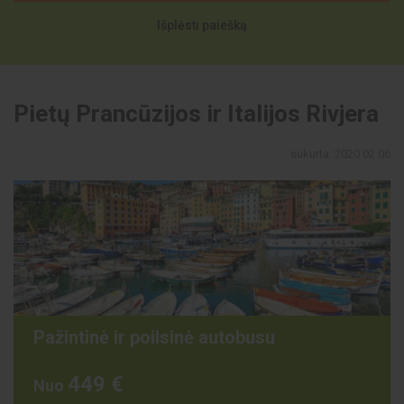
Išplėsti paiešką
Pietų Prancūzijos ir Italijos Rivjera
sukurta: 2020 02 06
Pažintinė ir poilsinė autobusu
449 €
Nuo