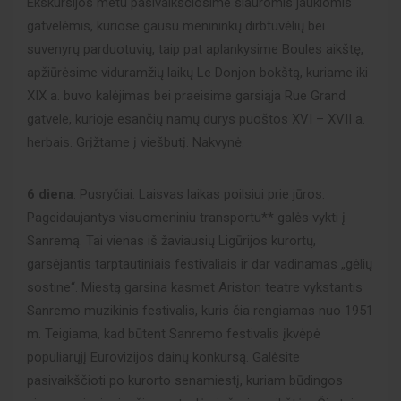
Ekskursijos metu pasivaikščiosime siauromis jaukiomis
gatvelėmis, kuriose gausu menininkų dirbtuvėlių bei
suvenyrų parduotuvių, taip pat aplankysime Boules aikštę,
apžiūrėsime viduramžių laikų Le Donjon bokštą, kuriame iki
XIX a. buvo kalėjimas bei praeisime garsiąja Rue Grand
gatvele, kurioje esančių namų durys puoštos XVI – XVII a.
herbais. Grįžtame į viešbutį. Nakvynė.
6 diena
. Pusryčiai. Laisvas laikas poilsiui prie jūros.
Pageidaujantys visuomeniniu transportu** galės vykti į
Sanremą. Tai vienas iš žaviausių Ligūrijos kurortų,
garsėjantis tarptautiniais festivaliais ir dar vadinamas „gėlių
sostine“. Miestą garsina kasmet Ariston teatre vykstantis
Sanremo muzikinis festivalis, kuris čia rengiamas nuo 1951
m. Teigiama, kad būtent Sanremo festivalis įkvėpė
populiarųjį Eurovizijos dainų konkursą. Galėsite
pasivaikščioti po kurorto senamiestį, kuriam būdingos