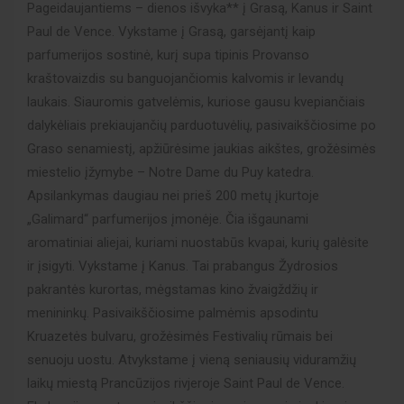
Pageidaujantiems – dienos išvyka** į Grasą, Kanus ir Saint
Paul de Vence. Vykstame į Grasą, garsėjantį kaip
parfumerijos sostinė, kurį supa tipinis Provanso
kraštovaizdis su banguojančiomis kalvomis ir levandų
laukais. Siauromis gatvelėmis, kuriose gausu kvepiančiais
dalykėliais prekiaujančių parduotuvėlių, pasivaikščiosime po
Graso senamiestį, apžiūrėsime jaukias aikštes, grožėsimės
miestelio įžymybe – Notre Dame du Puy katedra.
Apsilankymas daugiau nei prieš 200 metų įkurtoje
„Galimard“ parfumerijos įmonėje. Čia išgaunami
aromatiniai aliejai, kuriami nuostabūs kvapai, kurių galėsite
ir įsigyti. Vykstame į Kanus. Tai prabangus Žydrosios
pakrantės kurortas, mėgstamas kino žvaigždžių ir
menininkų. Pasivaikščiosime palmėmis apsodintu
Kruazetės bulvaru, grožėsimės Festivalių rūmais bei
senuoju uostu. Atvykstame į vieną seniausių viduramžių
laikų miestą Prancūzijos rivjeroje Saint Paul de Vence.