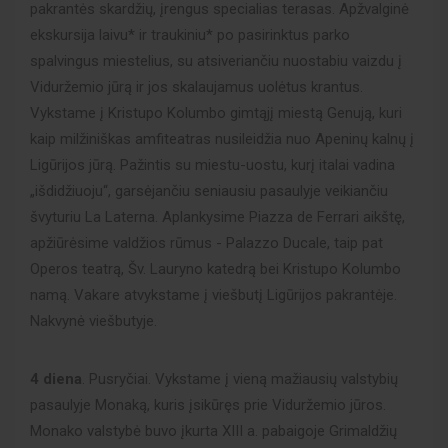
pakrantės skardžių, įrengus specialias terasas. Apžvalginė
ekskursija laivu* ir traukiniu* po pasirinktus parko
spalvingus miestelius, su atsiveriančiu nuostabiu vaizdu į
Viduržemio jūrą ir jos skalaujamus uolėtus krantus.
Vykstame į Kristupo Kolumbo gimtąjį miestą Genują, kuri
kaip milžiniškas amfiteatras nusileidžia nuo Apeninų kalnų į
Ligūrijos jūrą. Pažintis su miestu-uostu, kurį italai vadina
„išdidžiuoju“, garsėjančiu seniausiu pasaulyje veikiančiu
švyturiu La Laterna. Aplankysime Piazza de Ferrari aikštę,
apžiūrėsime valdžios rūmus - Palazzo Ducale, taip pat
Operos teatrą, Šv. Lauryno katedrą bei Kristupo Kolumbo
namą. Vakare atvykstame į viešbutį Ligūrijos pakrantėje.
Nakvynė viešbutyje.
4 diena
. Pusryčiai. Vykstame į vieną mažiausių valstybių
pasaulyje Monaką, kuris įsikūręs prie Viduržemio jūros.
Monako valstybė buvo įkurta XIII a. pabaigoje Grimaldžių