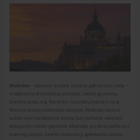
Madridas -
Ispanijos sostinė, kuriame galima rasti viską –
svaiginančią architektūrą, peizažus, naktinį gyvenimą,
šventes, puikų orą, flamenko, nuostabų maistą ir vyną.
Miestas tiesiog paskendęs istorijoje, Madridas turistus
sužavi savo karališkumo dvasia, kuri jaučiama vaikštant
didingomis miesto gatvėmis. Madridas yra tikras kultūros ir
pramogų lopšys, žavintis milijonus jį aplankančių turistų.