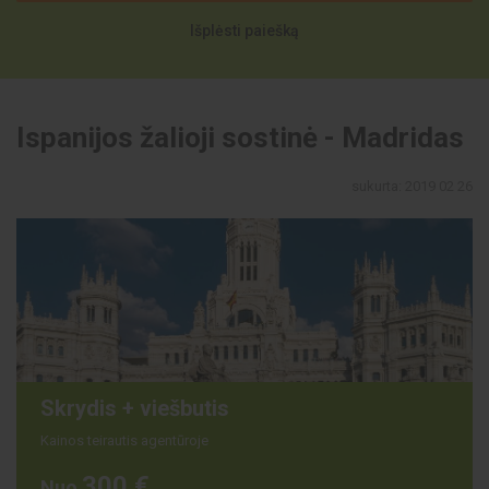
Išplėsti paiešką
Ispanijos žalioji sostinė - Madridas
sukurta: 2019 02 26
Skrydis + viešbutis
Kainos teirautis agentūroje
300 €
Nuo