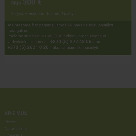
300 €
Nuo
Skrydis + viešbutis - trukmė: 4 naktys
Atsiprašome, bet pageidaujamos kelionės daugiau pasiūlyti
nebegalime.
Prašome susisiekti su KIVEDOS Kelionių organizatoriaus
+370 (5) 272 48 05
vadybininkais numeriais
arba
+370 (5) 262 10 20
ir tikrai atrasime ką pasiūlyti.
APIE MUS
Kiveda
Darbo laikas
Licencijos