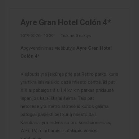
Ayre Gran Hotel Colón 4*
2019-02-26 - 10-30
Trukmė: 3 naktys
Apgyvendinimas viešbutyje
Ayre Gran Hotel
Colón 4*
Viešbutis yra įsikūręs prie pat Retiro parko, kuris
yra tikra laisvalaikio oazė miesto centre, iki pat
XIX a. pabaigos šis 1,4 kv. km parkas priklausė
Ispanijos karališkajai šeima. Taip pat
netoliese yra metro stotelė iš kurios galima
patogiai pasiekti bet kurią miesto dalį.
Kambariai yra erdvūs su oro kondicionieriais,
WiFi, TV, mini barais ir atskirais vonios
kambariais.