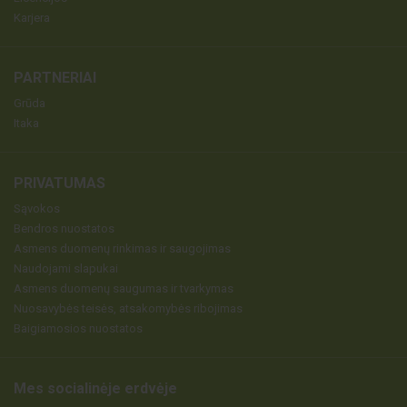
Karjera
PARTNERIAI
Grūda
Itaka
PRIVATUMAS
Sąvokos
Bendros nuostatos
Asmens duomenų rinkimas ir saugojimas
Naudojami slapukai
Asmens duomenų saugumas ir tvarkymas
Nuosavybės teisės, atsakomybės ribojimas
Baigiamosios nuostatos
Mes socialinėje erdvėje