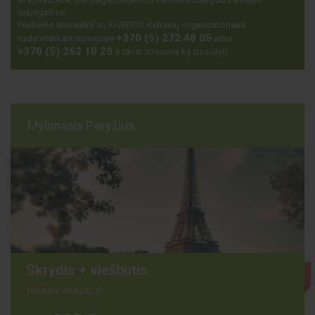
nebegalime.
Prašome susisiekti su KIVEDOS Kelionių organizatoriaus
+370 (5) 272 48 05
vadybininkais numeriais
arba
+370 (5) 262 10 20
ir tikrai atrasime ką pasiūlyti.
Mylimasis Paryžius
Skrydis + viešbutis
Išparduota
Teirautis KIVEDOJE