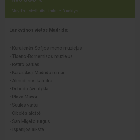
Skrydis + viešbutis - trukmė: 3 naktys
Lankytinos vietos Madride:
• Karalienės Sofijos meno muziejus
• Tiseno-Bornemisos muziejus
• Retiro parkas
• Karališkieji Madrido rūmai
• Almudenos katedra
• Debodo šventykla
• Plaza Mayor
• Saulės vartai
• Cibelės aikštė
• San Migelio turgus
• Ispanijos aikštė