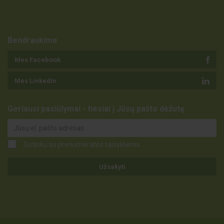
Bendraukime
Mes Facebook
Mes LinkedIn
Geriausi pasiūlymai - tiesiai į Jūsų pašto dėžutę
Sutinku su prenumeratos taisyklėmis
Užsakyti