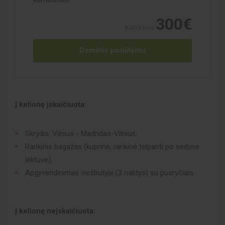
300€
Kaina nuo
Domėtis pasiūlymu
Į kelionę įskaičiuota:
Skrydis: Vilnius - Madridas-Vilnius;
Rankinis bagažas (kuprinė, rankinė telpanti po sedyne
lėktuve);
Apgyvendinimas viešbutyje (3 naktys) su pusryčiais.
Į kelionę neįskaičiuota: