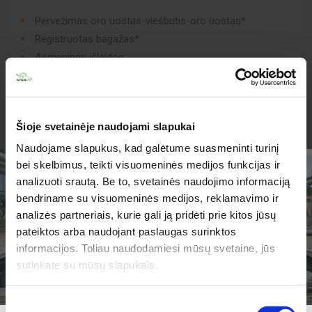
Pervežimas oro uostas-viešbutis-oro uostas*
Registruotas bagažas*
Asmeninės išlaidos
Draudimas*
Gido paslaugos*
*Galima užsakyti Kivedoje.
Šioje svetainėje naudojami slapukai
Naudojame slapukus, kad galėtume suasmeninti turinį
Kelionės kaina nėra galutinė ir gali keistis priklausomai
bei skelbimus, teikti visuomeninės medijos funkcijas ir
analizuoti srautą. Be to, svetainės naudojimo informaciją
nuo skrydžio bilietų rezervacijos metu.
bendriname su visuomeninės medijos, reklamavimo ir
analizės partneriais, kurie gali ją pridėti prie kitos jūsų
TURIME PARUOŠĘ
Nurodyta kaina asmeniui dviviečiame kambaryje
pateiktos arba naudojant paslaugas surinktos
JUMS PASIŪLYMŲ!
informacijos. Toliau naudodamiesi mūsų svetaine, jūs
Būtini asmens dokumentai:
LR piliečio pasas arba
sutinkate su mūsų slapukais.
asmens tapatybės kortelė.
Sutikimo