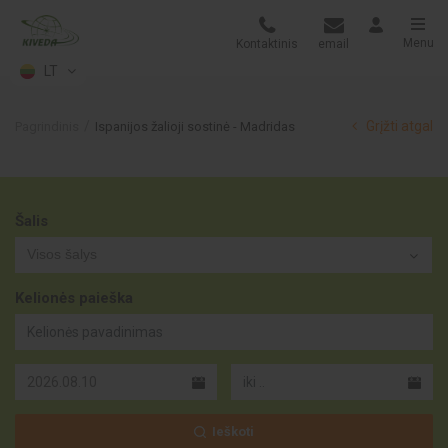
Menu
Kontaktinis
email
LT
Grįžti atgal
Pagrindinis
Ispanijos žalioji sostinė - Madridas
Šalis
Visos šalys
Kelionės paieška
Ieškoti