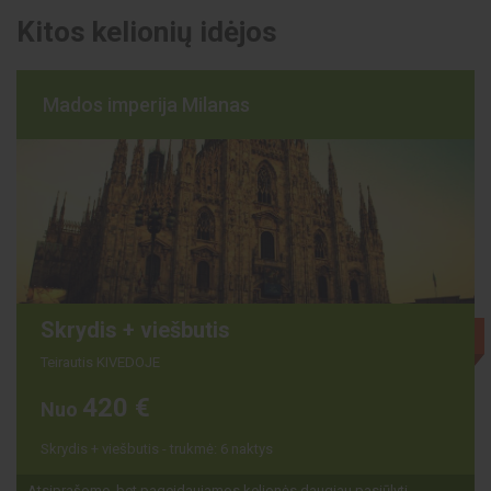
Kitos kelionių idėjos
Mados imperija Milanas
Skrydis + viešbutis
Išparduota
Teirautis KIVEDOJE
420 €
Nuo
Skrydis + viešbutis - trukmė: 6 naktys
Atsiprašome, bet pageidaujamos kelionės daugiau pasiūlyti